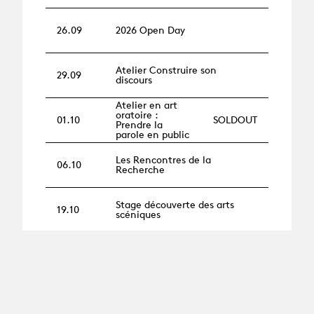
26.09
2026 Open Day
Atelier Construire son
29.09
discours
Atelier en art
oratoire :
01.10
SOLDOUT
Prendre la
parole en public
Les Rencontres de la
06.10
Recherche
Stage découverte des arts
19.10
scéniques
Atelier en art oratoire :
29.10
Prendre la parole en public
Atelier en art oratoire :
02.11
Prendre la parole en public