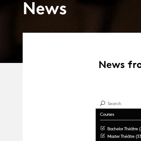
News
News fro
Courses
Bachelor Théâtre (
Master Théâtre (33