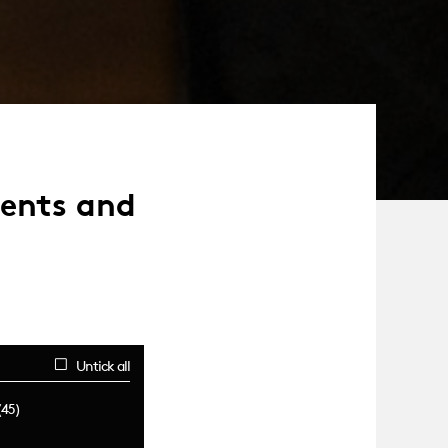
dents and
Untick all
(45)