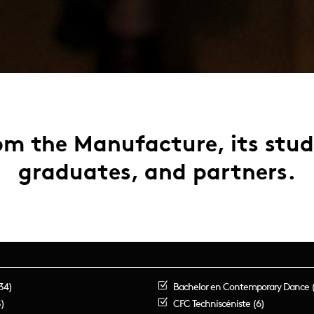
m the Manufacture, its stu
graduates, and partners.
34)
Bachelor en Contemporary Dance 
)
CFC Techniscéniste (6)