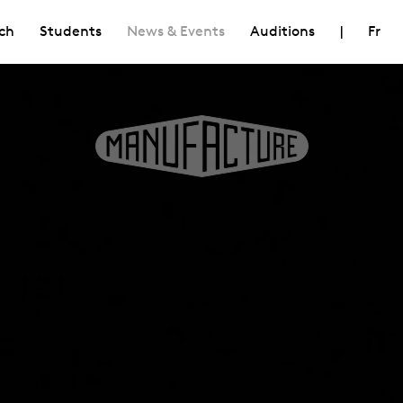
ch
Students
News & Events
Auditions
|
Fr