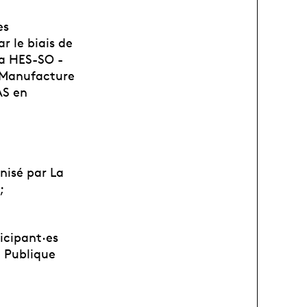
es
r le biais de
la HES-SO -
a Manufacture
AS en
nisé par La
;
icipant·es
n Publique