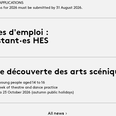
APPLICATIONS
ns for 2026 must be submitted by 31 August 2026.
es d'emploi :
stant·es HES
e découverte des arts scéniq
young people aged 14 to 16
week of theatre and dance practice
 to 23 October 2026 (autumn public holidays)
All news