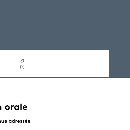
FC
 orale
nue adressée