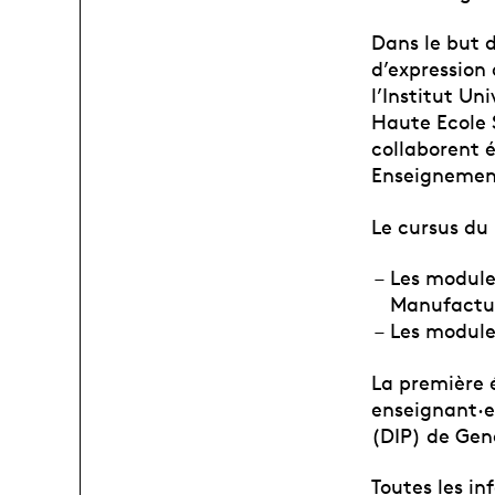
Dans le but 
d’expression 
l’Institut Un
Haute Ecole 
collaborent 
Enseignement
Le cursus du
Les module
Manufacture
Les modules
La première é
enseignant·e
(DIP) de Gen
Toutes les in