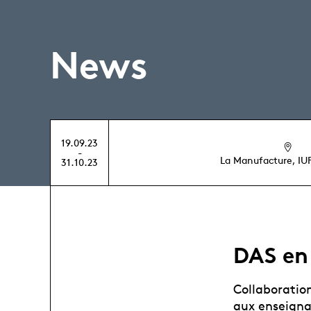
News
19.09.23
-
La Manufacture, IU
31.10.23
DAS en 
Collaboratio
aux enseigna