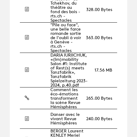
Tchekhov, du
théâtre au
328.00 Bytes
fond des bois -
rts.ch -
Spectacles
"Pile ou face",
une belle farce
romande sortie
de l'oubli à voir
363.00 Bytes
à Genève -
rts.ch -
Spectacles
DARIA IURIICHUK,
«(Im)mobility
Salon #1: Institute
of Rest(s) meets
17.56 MB
Tanzfabrik»,
Tanzfabrik
Spielzeitung 2023-
2024, p.40.pdf
Comment les
éco-émotions
transforment
265.00 Bytes
la scène Revue
Hémisphères
Danser avec le
vivant Revue
240.00 Bytes
Hémisphères
BERGER Laurent
KENLEY Meriel