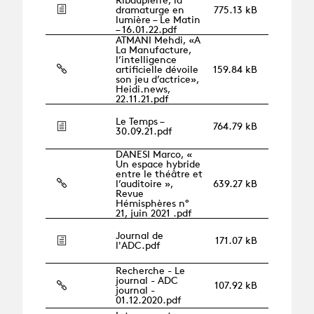
dramaturge en
775.13 kB
lumière – Le Matin
– 16.01.22.pdf
ATMANI Mehdi, «A
La Manufacture,
l’intelligence
artificielle dévoile
159.84 kB
son jeu d’actrice»,
Heidi.news,
22.11.21.pdf
Le Temps –
764.79 kB
30.09.21.pdf
DANESI Marco, «
Un espace hybride
entre le théâtre et
l’auditoire »,
639.27 kB
Revue
Hémisphères n°
21, juin 2021 .pdf
Journal de
171.07 kB
l'ADC.pdf
Recherche - Le
journal - ADC
107.92 kB
journal -
01.12.2020.pdf