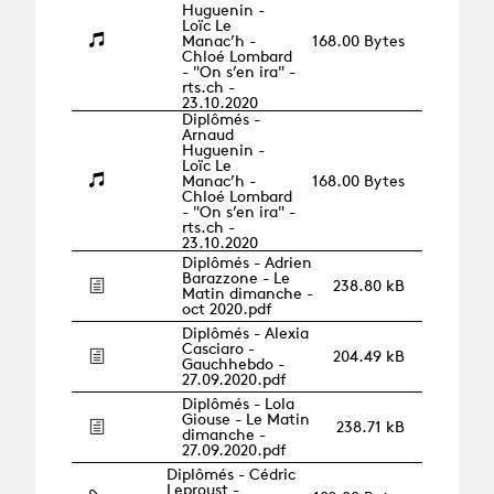
Huguenin -
Loïc Le
Manac’h -
168.00 Bytes
Chloé Lombard
- "On s’en ira" -
rts.ch -
23.10.2020
Diplômés -
Arnaud
Huguenin -
Loïc Le
Manac’h -
168.00 Bytes
Chloé Lombard
- "On s’en ira" -
rts.ch -
23.10.2020
Diplômés - Adrien
Barazzone - Le
238.80 kB
Matin dimanche -
oct 2020.pdf
Diplômés - Alexia
Casciaro -
204.49 kB
Gauchhebdo -
27.09.2020.pdf
Diplômés - Lola
Giouse - Le Matin
238.71 kB
dimanche -
27.09.2020.pdf
Diplômés - Cédric
Leproust -