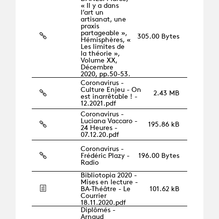
« Il y a dans
l’art un
artisanat, une
praxis
partageable »,
305.00 Bytes
Hémisphères, «
Les limites de
la théorie »,
Volume XX,
Décembre
2020, pp.50-53.
Coronavirus -
Culture Enjeu - On
2.43 MB
est inarrêtable ! -
12.2021.pdf
Coronavirus -
Luciana Vaccaro -
195.86 kB
24 Heures -
07.12.20.pdf
Coronavirus -
Frédéric Plazy -
196.00 Bytes
Radio
Bibliotopia 2020 -
Mises en lecture -
BA-Théâtre - Le
101.62 kB
Courrier
18.11.2020.pdf
Diplômés -
Arnaud