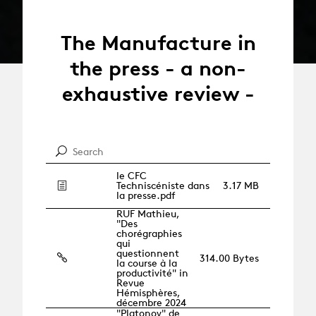
The Manufacture in
the press - a non-
exhaustive review -
le CFC
Techniscéniste dans
3.17 MB
la presse.pdf
RUF Mathieu,
"Des
chorégraphies
qui
questionnent
314.00 Bytes
la course à la
productivité" in
Revue
Hémisphères,
décembre 2024
"Platonov" de