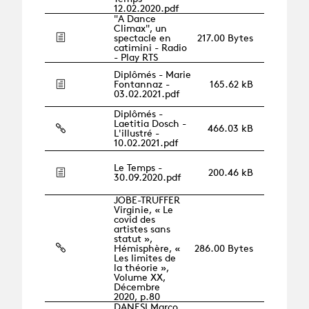
12.02.2020.pdf
"A Dance
Climax", un
spectacle en
217.00 Bytes
catimini - Radio
- Play RTS
Diplômés - Marie
Fontannaz -
165.62 kB
03.02.2021.pdf
Diplômés -
Laetitia Dosch -
466.03 kB
L'illustré -
10.02.2021.pdf
Le Temps -
200.46 kB
30.09.2020.pdf
JOBE-TRUFFER
Virginie, « Le
covid des
artistes sans
statut »,
Hémisphère, «
286.00 Bytes
Les limites de
la théorie »,
Volume XX,
Décembre
2020, p.80
DANESI Marco,