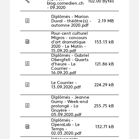
102.00 Bytes
blog.comedien.ch
- 09.2020
Diplômés - Marion
Duval - théâtre(s) -
2.19 MB
automne 2020.pdf
Pour-cent culturel
Migros - concours
d'art dramatique
153.13 kB
2020 - Le Matin -
15.09.20.pdf
Diplômés - Gabriel
Obergfell - Quarts
d'heure - Le
121.86 kB
Courrier -
16.09.20.pdf
Le Courrier -
224.29 kB
13.09.2020.pdf
Diplômés - Jeanne
Gumy - Week-end
prolongé - La
255.75 kB
Gruyère -
03.09.2020.pdf
Diplômés -
OperaLab - Le
132.71 kB
Temps -
02.03.2020.pdf
Intervenants -