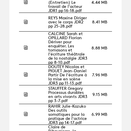
(Entretien) Le
4.44 MB
travail de l'acteur
JDR1 pp 16-18.pdf
REYS Maxine Diriger
avec le corps JDR2
8.41 MB
pp 25-28.pdf
CALCINE Sarah et
OPILLARD Florian
Dériver pour
enquêter. Les
8.88 MB
tomasons et
l'écriture théâtrale
de la nostalgie JDR3
pp 8-10.pdf
DOUTEY Nicolas et
PIGUET Jean-Daniel
Partir De l'écriture à
7.96 MB
la mise en scène
JDR3 pp 11-13.pdf
STAUFFER Gregory
Processus durables
9.15 MB
en arts vivants JDR3
pp 3-7.pdf
RAHIR Julie-Kazuko
Des outils
somatiques pour la
6.99 MB
pratique de l'actrice
JDR3 pp 14-17.pdf
Claire de
Ribaupierre, la