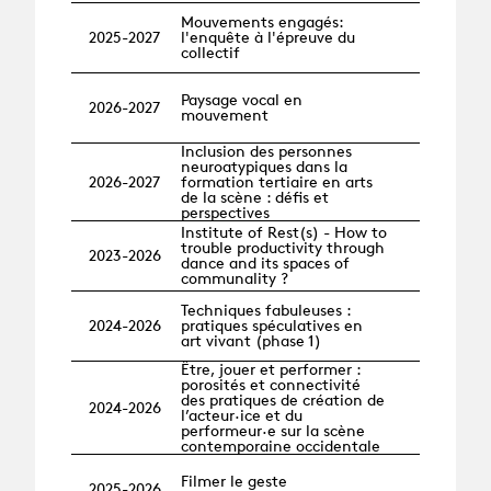
Mouvements engagés:
2025-2027
l'enquête à l'épreuve du
collectif
Paysage vocal en
2026-2027
mouvement
Inclusion des personnes
neuroatypiques dans la
2026-2027
formation tertiaire en arts
de la scène : défis et
perspectives
Institute of Rest(s) - How to
trouble productivity through
2023-2026
dance and its spaces of
communality ?
Techniques fabuleuses :
2024-2026
pratiques spéculatives en
art vivant (phase 1)
Être, jouer et performer :
porosités et connectivité
des pratiques de création de
2024-2026
l’acteur·ice et du
performeur·e sur la scène
contemporaine occidentale
Filmer le geste
2025-2026