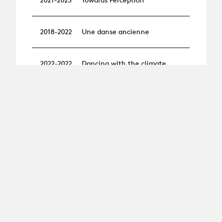
2018-2022
Une danse ancienne
2022-2022
Dancing with the climate
Sustainable processes in
2021-2022
performing arts
2021-2022
Performative card games
2021-2022
Textographie
2021-2021
Tomason
Mise en corps technique
2020-2021