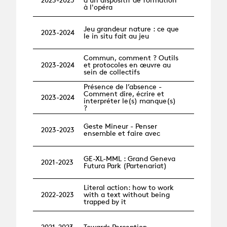
à l'opéra
Jeu grandeur nature : ce que
2023-2024
le in situ fait au jeu
Commun, comment ? Outils
2023-2024
et protocoles en œuvre au
sein de collectifs
Présence de l’absence -
Comment dire, écrire et
2023-2024
interpréter le(s) manque(s)
?
Geste Mineur - Penser
2023-2023
ensemble et faire avec
GE-XL-MML : Grand Geneva
2021-2023
Futura Park (Partenariat)
Literal action: how to work
2022-2023
with a text without being
trapped by it
2021-2023
Towards Perception