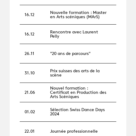
Nouvelle formation : Master
16.12
en Arts scéniques (MArS)
Rencontre avec Laurent
16.12
Pelly
26.11
"20 ans de parcours"
Prix suisses des arts de la
31.10
scène
Nouvel formation :
21.06
Certificat en Production des
Arts Scéniques
Sélection Swiss Dance Days
01.02
2024
22.01
Journée professionnelle