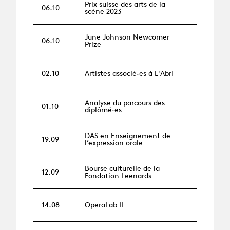
Prix suisse des arts de la
06.10
scène 2023
June Johnson Newcomer
06.10
Prize
02.10
Artistes associé·es à L'Abri
Analyse du parcours des
01.10
diplômé·es
DAS en Enseignement de
19.09
l’expression orale
Bourse culturelle de la
12.09
Fondation Leenards
14.08
OperaLab II