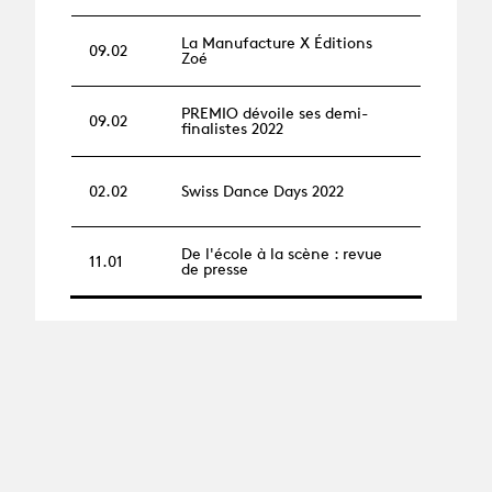
La Manufacture X Éditions
09.02
Zoé
PREMIO dévoile ses demi-
09.02
finalistes 2022
02.02
Swiss Dance Days 2022
De l'école à la scène : revue
11.01
de presse
2021
18.11
Les diplômé·es 2021