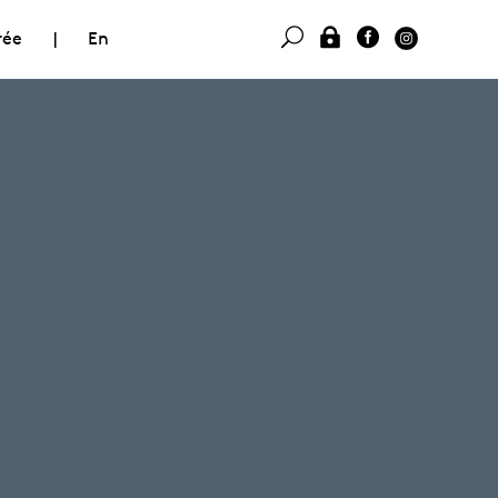
rée
|
En