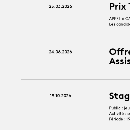
Prix
25.03.2026
APPEL à C
Les candid
Offr
24.06.2026
Assi
Stag
19.10.2026
Public : je
Activité :
Période : 