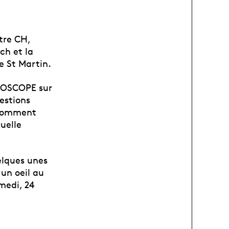
tre CH,
ch et la
e St Martin.
ZOOSCOPE sur
uestions
 comment
Quelle
elques unes
 un oeil au
medi, 24