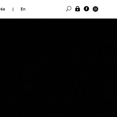
rée
|
En