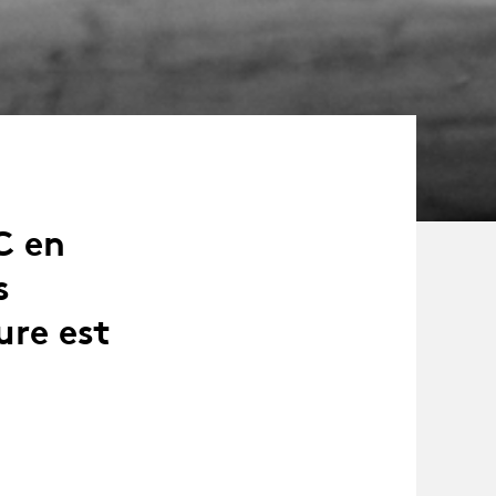
C en
s
ure est