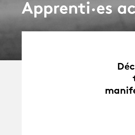
Apprenti·es ac
Déc
manife