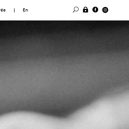
rée
|
En