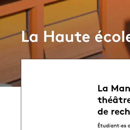
La Haute écol
La Man
théâtr
de rech
Étudiant·es d