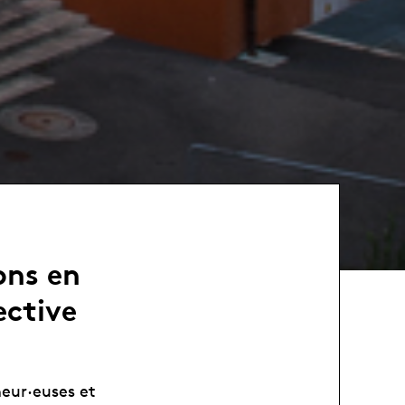
ons en
ective
heur·euses et