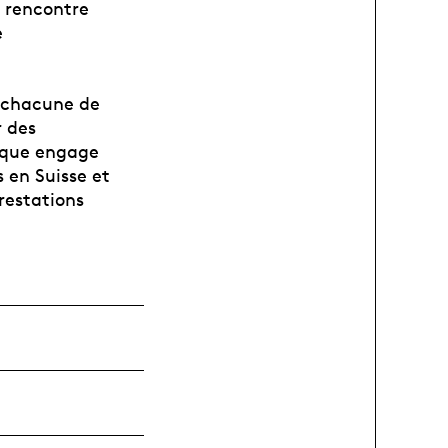
e rencontre
e
s chacune de
r des
tique engage
 en Suisse et
prestations