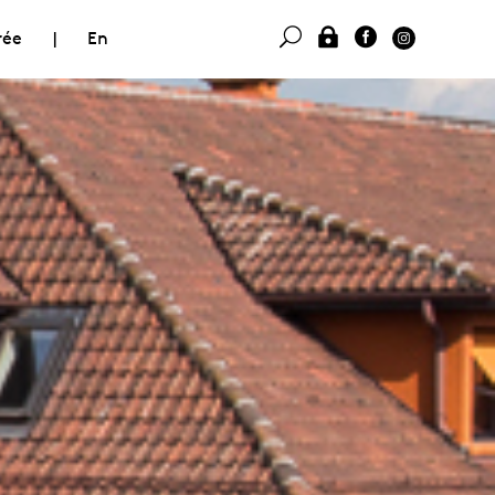
rée
|
En