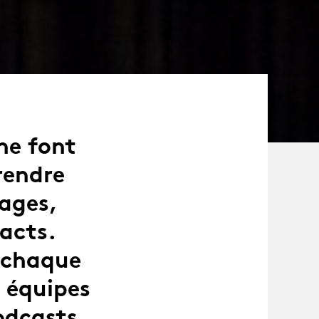
he font
rendre
rages,
facts.
e chaque
 équipes
podcasts