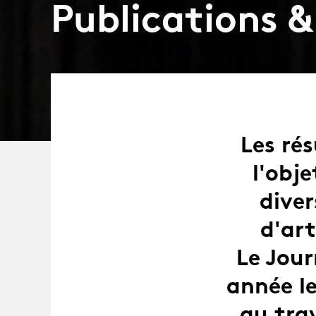
Publications &
Les ré
l'obj
diver
d'art
Le Jour
année l
au trav