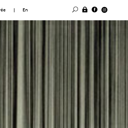
rée
|
En