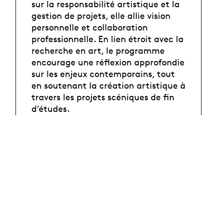
sur la responsabilité artistique et la
gestion de projets, elle allie vision
personnelle et collaboration
professionnelle. En lien étroit avec la
recherche en art, le programme
encourage une réflexion approfondie
sur les enjeux contemporains, tout
en soutenant la création artistique à
travers les projets scéniques de fin
d’études.
Établie dans le cadre du Master-
Campus (MCTS), cette formation est
en lien avec les trois autres hautes
écoles en arts de la scène en Suisse,
celles de Berne (HKB), Zurich
(ZHdK) et Verscio (ATD).
En cas de question concernant la