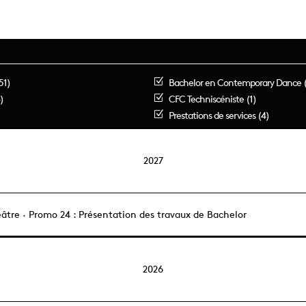
51)
Bachelor en Contemporary Dance 
)
CFC Techniscéniste (1)
Prestations de services (4)
2027
âtre · Promo 24 : Présentation des travaux de Bachelor
2026