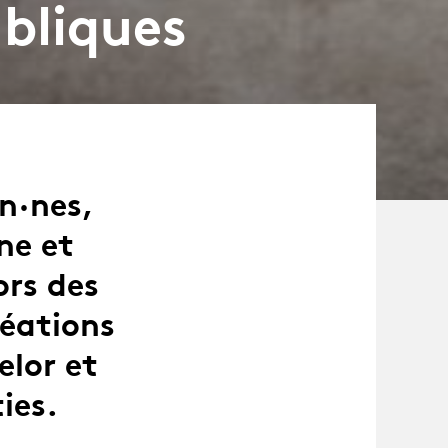
ubliques
n·nes,
ne et
rs des
réations
elor et
ies.