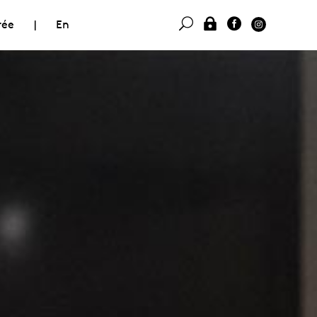
rée
|
En