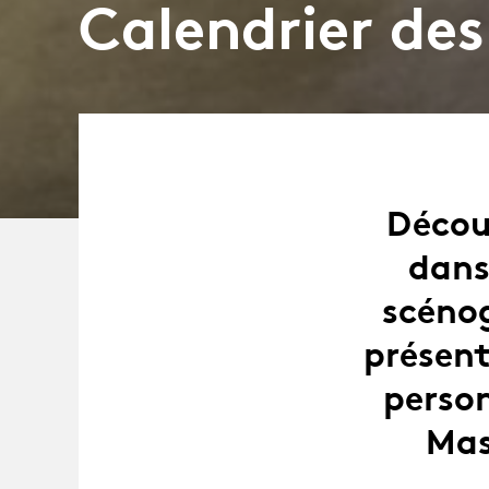
Calendrier des
Décou
dans
scéno
présent
person
Mas