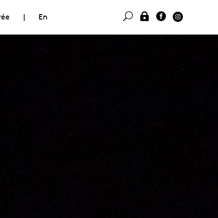
rée
|
En