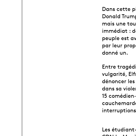
Dans cette pi
Donald Trump
mais une tout
immédiat : d
peuple est av
par leur prop
donné un.
Entre tragédi
vulgarité, El
dénoncer les 
dans sa viole
15 comédien·
cauchemardes
interruptions
Les étudiant