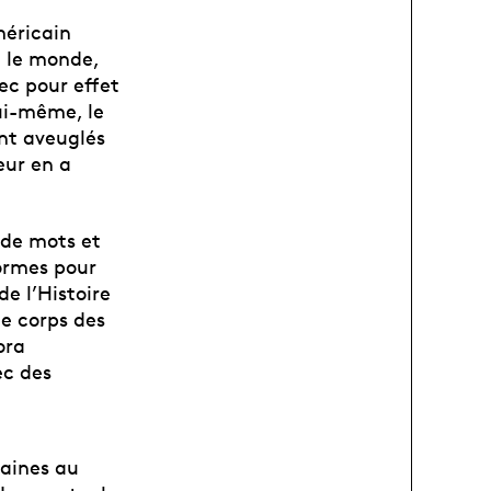
méricain
e le monde,
ec pour effet
lui-même, le
ont aveuglés
eur en a
 de mots et
normes pour
de l’Histoire
le corps des
ora
ec des
maines au