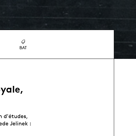
BAT
oyale,
n d'études,
de Jelinek :