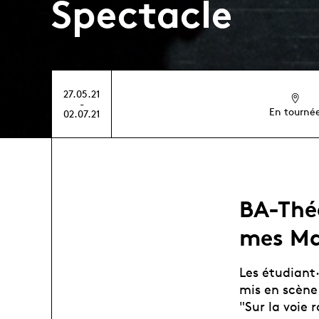
Spectacle
27.05.21
-
En tourné
02.07.21
BA-Théâ
mes Ma
Les étudiant·
mis en scène 
"Sur la voie r