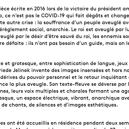
èce écrite en 2016 lors de la victoire du président a
, ce n’est pas le COVID-19 qui fait dégâts et chang
e autre crise : la souffrance d’un peuple aveuglé av
érèglement social, anarchie. Le roi est aveuglé par 
euglé par le désir d’être sauvé du roi, les ennemis s
re défaite : ils n’ont pas besoin d’un guide, mais on l
e et grotesque, entre sophistication de langue, jeux
friede Jelinek invente des images insensées et hors 
dérives du pouvoir personnel et le retour inquiétant 
nce la plus aveugle. Son texte-fleuve se déverse par 
nes, leurs voix multiples et chorales formant une ag
que, un espace électrique, vibrant, anarchique av
 de chants, de silences et d’images esthétiques.
·es ont été accueillis en résidence pendant deux se