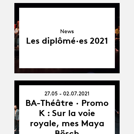
News
News
Les diplômé·es 2021
27.05 - 02.07.2021
27.05.21
-
BA-Théâtre · Promo
02.07.21
K : Sur la voie
royale, mes Maya
Bösch