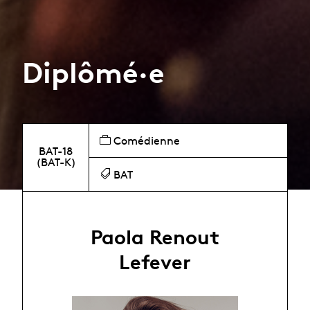
Diplômé·e
Comédienne
BAT-18
(BAT-K)
BAT
Paola Renout
Lefever