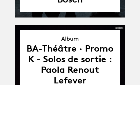
Album
Album
BA-Théâtre · Promo
K - Solos de sortie :
Paola Renout
Lefever
Album
Album
BA-Théâtre ·
Parcours libres :