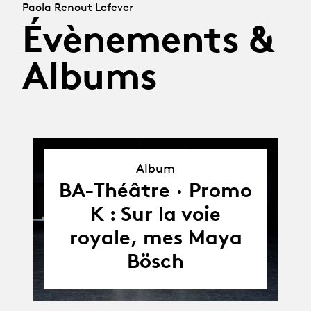
Paola Renout Lefever
Évènements &
Albums
Album
Album
BA-Théâtre · Promo
K : Sur la voie
royale, mes Maya
Bösch