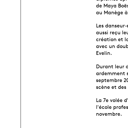
de Maya Boësc
au Manège à 
Les danseur·
aussi reçu l
création et l
avec un dou
Evelin.
Durant leur d
ardemment su
septembre 20
scène et des
La 7e volée 
l'école profe
novembre.