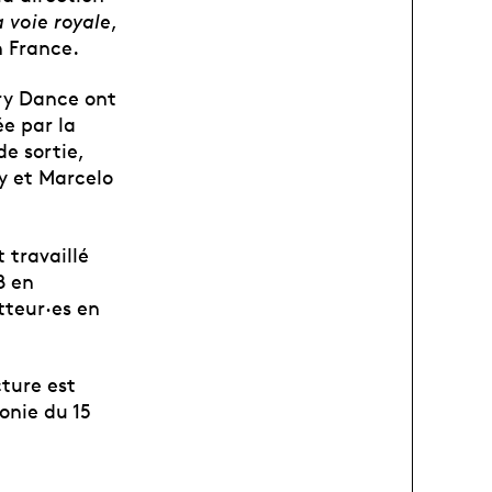
a voie royale
,
n France.
ry Dance ont
e par la
de sortie,
y et Marcelo
 travaillé
8 en
tteur·es en
ture est
onie du 15