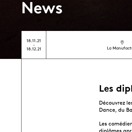
News
18.11.21
-
La Manufact
18.12.21
Les dip
Découvrez le
Dance, du Ba
Les comédien
diplômes aprè