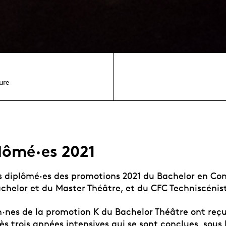
ure
lômé·es 2021
s diplômé·es des promotions 2021 du Bachelor en C
chelor et du Master Théâtre, et du CFC Techniscénis
·nes de la promotion K du Bachelor Théâtre ont reçu
s trois années intensives qui se sont conclues, sous 