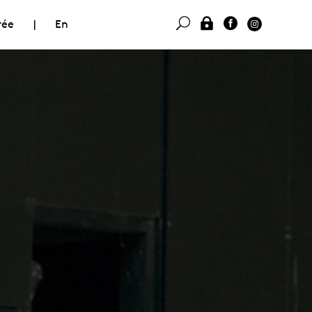
rée
|
En