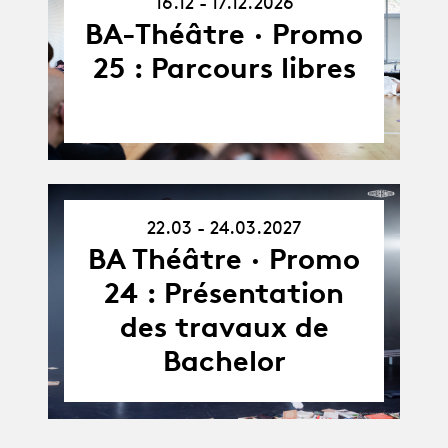
16.12 - 17.12.2026
17.12.26
BA-Théâtre · Promo
25 : Parcours libres
22.03 - 24.03.2027
22.03.27
-
BA Théâtre · Promo
24.03.27
24 : Présentation
des travaux de
Bachelor