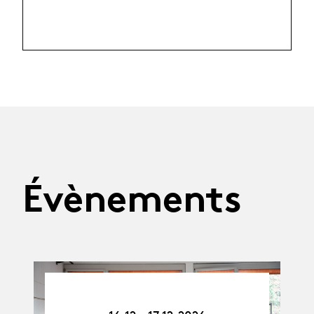
Évènements
16.12.26
-