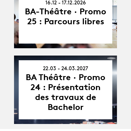
16.12 - 17.12.2026
17.12.26
BA-Théâtre · Promo
25 : Parcours libres
22.03 - 24.03.2027
22.03.27
-
BA Théâtre · Promo
24.03.27
24 : Présentation
des travaux de
Bachelor