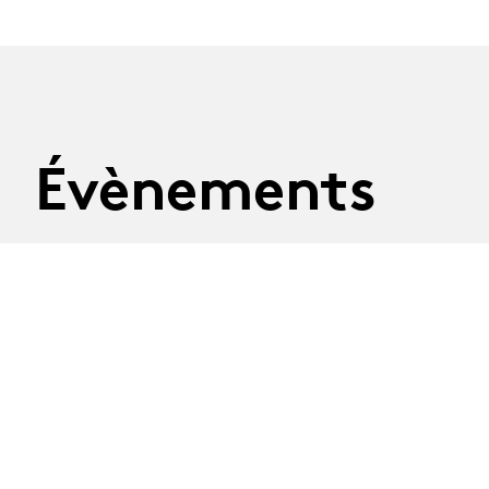
Évènements
16.12.26
-
16.12 - 17.12.2026
17.12.26
BA-Théâtre · Promo
25 : Parcours libres