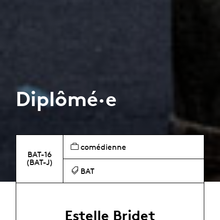
Diplômé·e
comédienne
BAT-16
(BAT-J)
BAT
Estelle Bridet