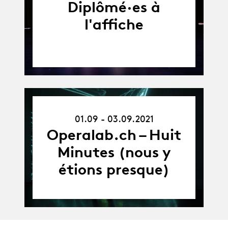
Diplômé·es à
l'affiche
01.09.21
01.09 - 03.09.2021
-
03.09.21
Operalab.ch – Huit
Minutes (nous y
étions presque)