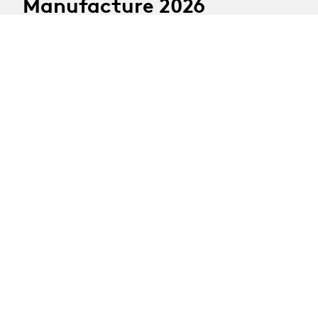
Manufacture 2026
APPEL à CANDIDATURES
Les candidatures pour l'année 2026 sont attendues
d'ici le 31 août 2026.
24.06.2026
Offres d'emploi :
Assistant·es HES
19.10.2026
Stage découverte des
arts scéniques
Public : jeunes de 14 à 16 ans
Activité : semaine de pratique du théâtre et de la
danse
Période : 19 au 23 octobre 2026 (vacances scolaires