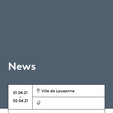
News
Ville de Lausanne
01.04.21
-
30.04.21