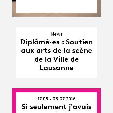
News
News
Diplômé·es : Soutien
aux arts de la scène
de la Ville de
Lausanne
17.05 - 03.07.2016
17.05.16
Si seulement j'avais
-
03.07.16