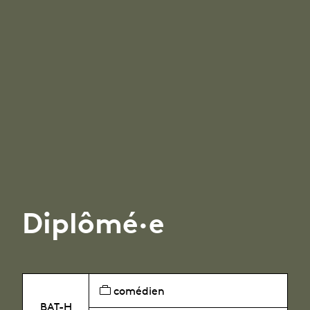
Diplômé·e
comédien
BAT-H