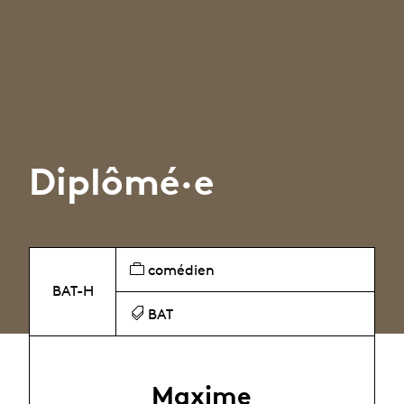
Diplômé·e
comédien
BAT-H
BAT
Maxime