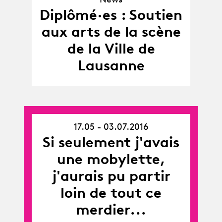
News
Diplômé·es : Soutien
aux arts de la scène
de la Ville de
Lausanne
17.05 - 03.07.2016
17.05.16
Si seulement j'avais
-
03.07.16
une mobylette,
j'aurais pu partir
loin de tout ce
merdier...