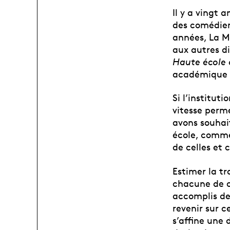
Il y a vingt 
des comédien
années, La M
aux autres d
Haute école 
académique e
Si l’institut
vitesse perme
avons souhait
école, commen
de celles et 
Estimer la tr
chacune de ce
accomplis dep
revenir sur c
s’affine une 