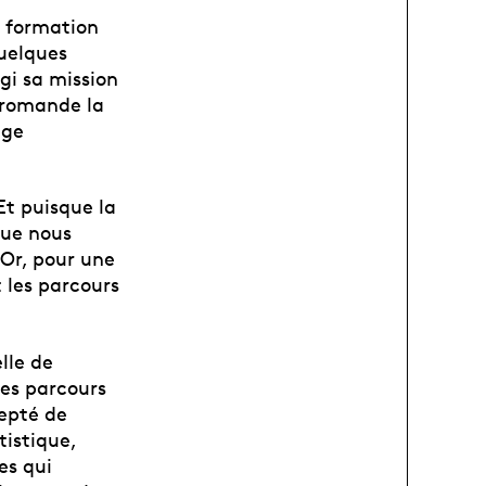
a formation
uelques
gi sa mission
e romande la
age
 Et puisque la
que nous
 Or, pour une
 les parcours
lle de
les parcours
cepté de
tistique,
es qui