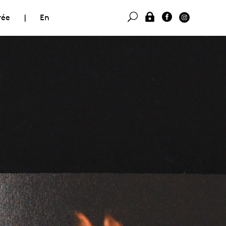
rée
|
En