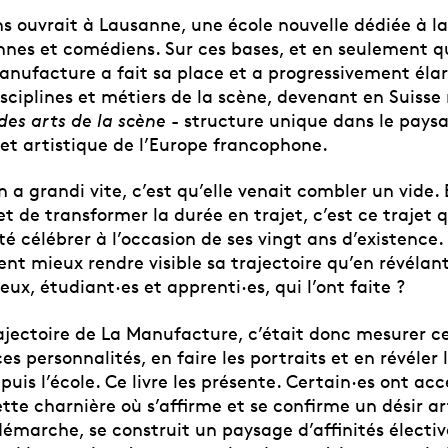
ans ouvrait à Lausanne, une école nouvelle dédiée à l
nes et comédiens. Sur ces bases, et en seulement q
anufacture a fait sa place et a progressivement élar
isciplines et métiers de la scène, devenant en Suiss
des arts de la scène
- structure unique dans le pays
t artistique de l’Europe francophone.
ion a grandi vite, c’est qu’elle venait combler un vide.
t de transformer la durée en trajet, c’est ce trajet 
é célébrer à l’occasion de ses vingt ans d’existence.
t mieux rendre visible sa trajectoire qu’en révélant
ceux, étudiant·es et apprenti·es, qui l’ont faite ?
ajectoire de La Manufacture, c’était donc mesurer ce
s personnalités, en faire les portraits et en révéler 
uis l’école. Ce livre les présente. Certain·es ont ac
ette charnière où s’affirme et se confirme un désir ar
démarche, se construit un paysage d’affinités électiv