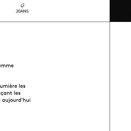
20ANS
gramme
lumière les
açant les
t aujourd'hui