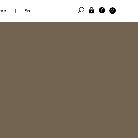
rée
|
En