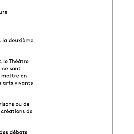
ure
c la deuxième
c le Théâtre
, ce sont
r mettre en
arts vivants
risons ou de
 créations de
 des débats