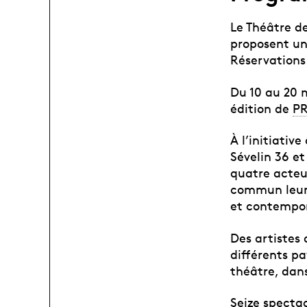
Le Théâtre de
proposent u
Réservations
Du 10 au 20 
édition de
P
À l’initiativ
Sévelin 36 et
quatre acteu
commun leur 
et contempor
Des artistes
différents pa
théâtre, dan
Seize spectac