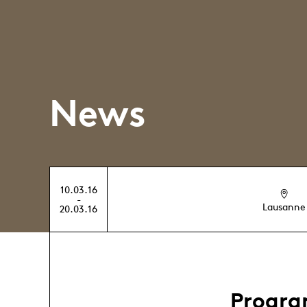
News
10.03.16
-
Lausanne
20.03.16
Progr