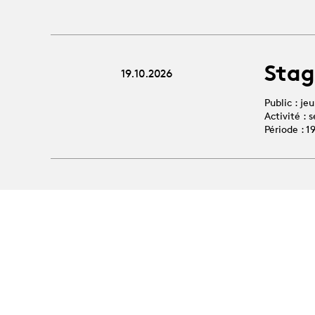
Stag
19.10.2026
Public : je
Activité :
Période : 