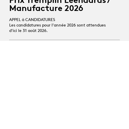
Manufacture 2026
APPEL à CANDIDATURES
Les candidatures pour l'année 2026 sont attendues
d'ici le 31 août 2026.
24.06.2026
Offres d'emploi :
Assistant·es HES
19.10.2026
Stage découverte des
arts scéniques
Public : jeunes de 14 à 16 ans
Activité : semaine de pratique du théâtre et de la
danse