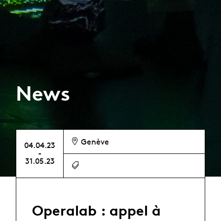
News
Genève
04.04.23
-
31.05.23
Operalab : appel à