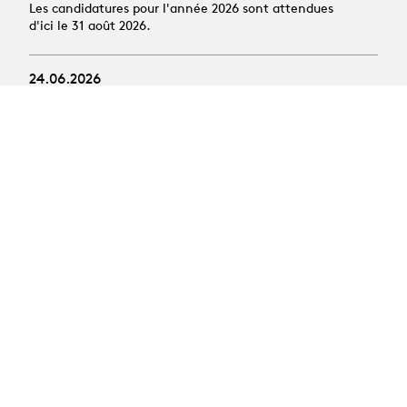
Les candidatures pour l'année 2026 sont attendues
d'ici le 31 août 2026.
24.06.2026
Offres d'emploi :
Assistant·es HES
19.10.2026
Stage découverte des
arts scéniques
Public : jeunes de 14 à 16 ans
Activité : semaine de pratique du théâtre et de la
danse
Période : 19 au 23 octobre 2026 (vacances scolaires
d'automne)