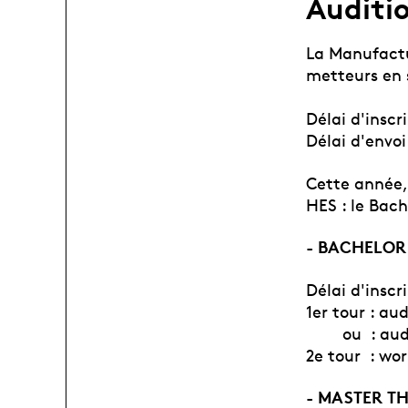
Auditio
La Manufactu
metteurs en 
Délai d'inscr
Délai d'envoi
Cette année, 
HES : le Bac
BACHELOR 
-
Délai d'inscri
1er tour : au
ou : auditio
2e tour : wor
MASTER TH
-