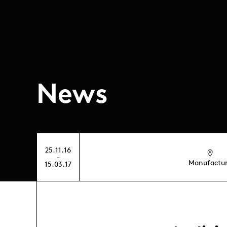
News
25.11.16
-
Manufactu
15.03.17