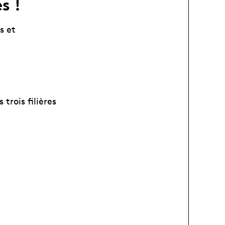
s !
s et
trois filières