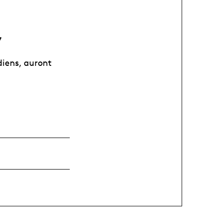
7
diens, auront