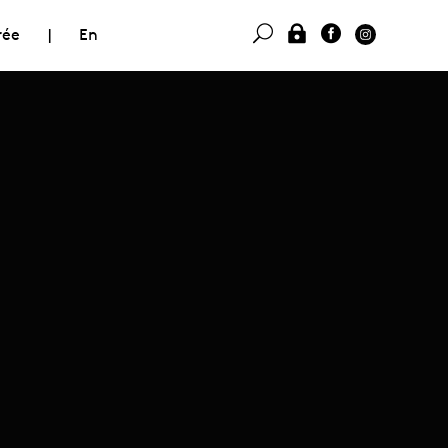
rée
|
En