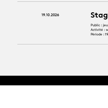
Stag
19.10.2026
Public : je
Activité :
Période : 