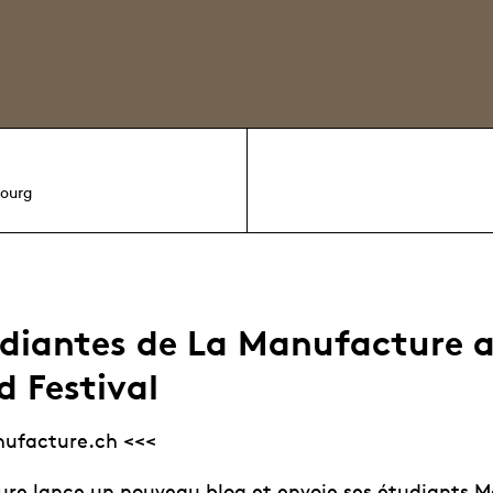
bourg
udiantes de La Manufacture 
d Festival
nufacture.ch <<<
re lance un nouveau blog et envoie ses étudiants M