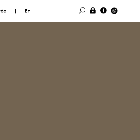
rée
|
En