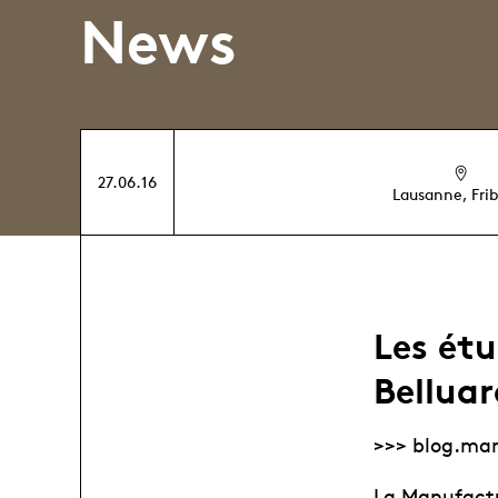
News
27.06.16
Lausanne, Fri
Les ét
Belluar
>>> blog.ma
La Manufactu