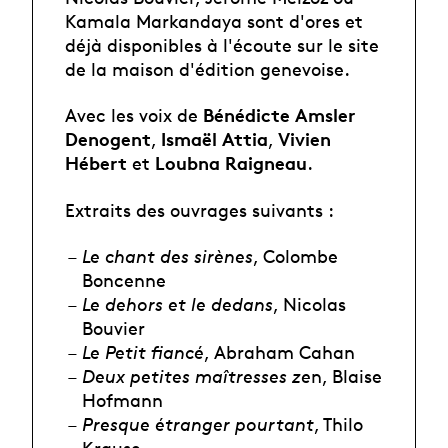
Kamala Markandaya sont d'ores et
déjà disponibles à l'écoute sur le site
de la maison d'édition genevoise.
Bénédicte Amsler
Avec les voix de
Denogent
Ismaël Attia
Vivien
,
,
Hébert
Loubna Raigneau
et
.
Extraits des ouvrages suivants :
Le chant des sirènes
, Colombe
Boncenne
Le dehors et le dedans
, Nicolas
Bouvier
Le Petit fiancé
, Abraham Cahan
Deux petites maîtresses ze
n, Blaise
Hofmann
Presque étranger pourtant
, Thilo