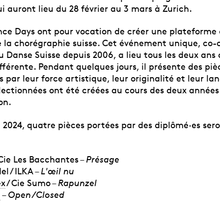
i auront lieu du 28 février au 3 mars à Zurich.
nce Days ont pour vocation de créer une plateforme
 la chorégraphie suisse. Cet événement unique, co-
u Danse Suisse depuis 2006, a lieu tous les deux ans
différente. Pendant quelques jours, il présente des pi
par leur force artistique, leur originalité et leur l
électionnées ont été créées au cours des deux année
on.
n 2024, quatre pièces portées par des diplômé·es ser
 Cie Les Bacchantes –
Présage
l / ILKA –
L'œil nu
ex
/ Cie Sumo –
Rapunzel
n
–
Open/Closed