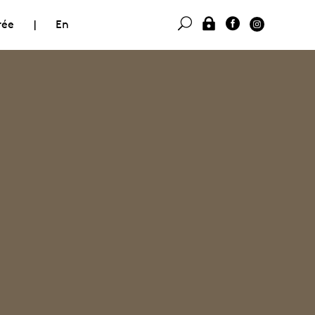
rée
|
En