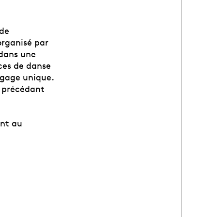
 de
organisé par
 dans une
èces de danse
angage unique.
s précédant
ont au