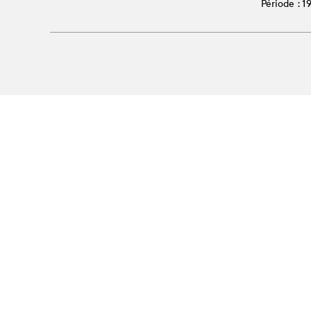
Période : 
La Manufacture - Haute école des arts de la scèn
Lausanne, Suisse
+41 21 557 41 60,
contact@manufacture.ch