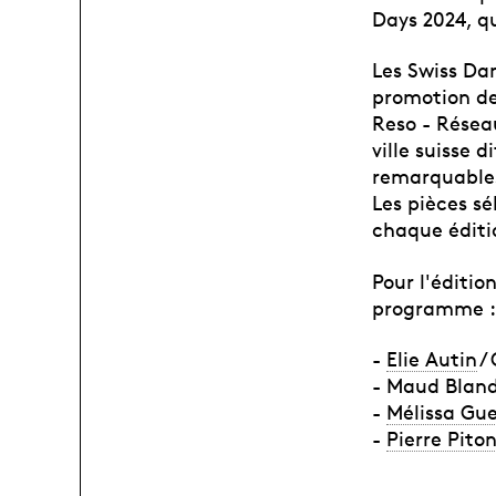
Days 2024, qu
Les Swiss Da
promotion de
Reso - Résea
ville suisse 
remarquables 
Les pièces s
chaque éditi
Pour l'éditio
programme :
-
Elie Autin
/
- Maud Blande
-
Mélissa Gu
-
Pierre Pito