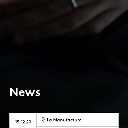
News
La Manufacture
15.12.20
-