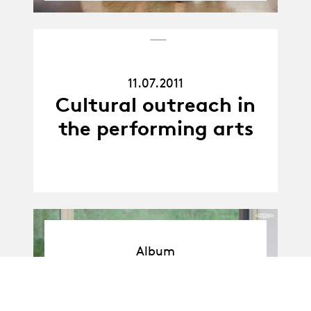
11.07.11
11.07.2011
Cultural outreach in
the performing arts
Album
Album
BA-Théâtre · Promo
L : Variations