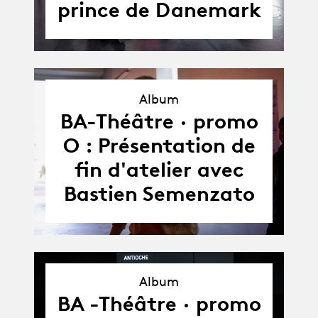
prince de Danemark
Album
Album
BA-Théâtre · promo
O : Présentation de
fin d'atelier avec
Bastien Semenzato
Album
BA -Théâtre · promo
Album