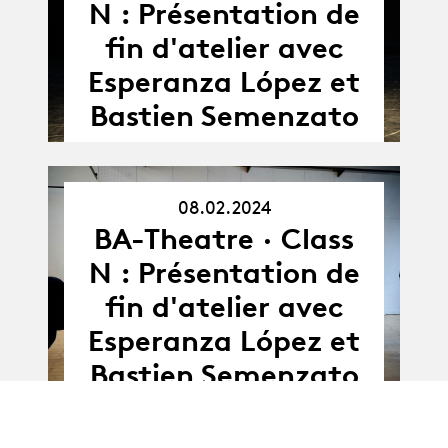
N : Présentation de
fin d'atelier avec
Esperanza López et
Bastien Semenzato
08.02.2024
BA-Theatre · Class
08.02.24
N : Présentation de
fin d'atelier avec
Esperanza López et
Bastien Semenzato