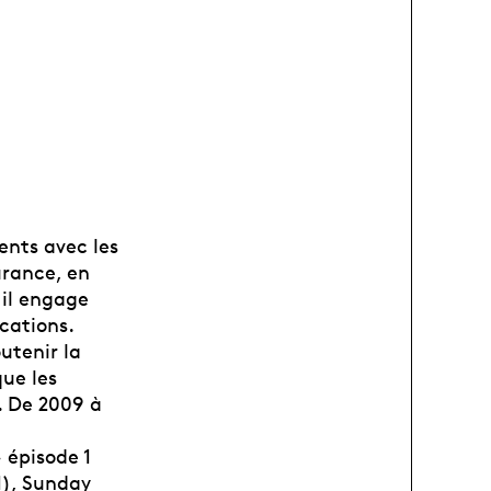
ents avec les
surance, en
 il engage
ications.
utenir la
que les
. De 2009 à
 épisode 1
1), Sunday