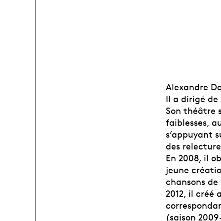
Alexandre Do
Il a dirigé de
Son théâtre 
faiblesses, a
s’appuyant s
des relecture
En 2008, il o
jeune créatio
chansons de v
2012, il cré
correspondan
(saison 2009