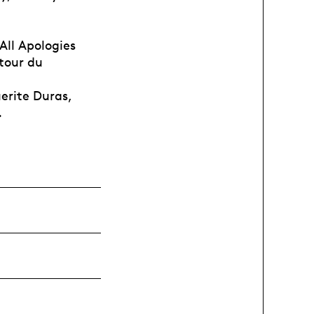
All Apologies
tour du
uerite Duras,
.