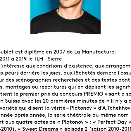
ublet est diplômé en 2007 de La Manufacture.
 2011 à 2019 le TLH – Sierre.
s’intéresse aux conditions d’existence, aux arrangem
ux peurs derrière les joies, aux lâchetés derrière l’as
ur des scénographies recherchées et des textes dont
s, montages ou réécritures qui en déplient les signif
btient le premier prix du concours PREMIO visant à so
n Suisse avec les 20 premières minutes de « Il n’y a 
ariété qui disent la vérité – Platonov » d’A.Tchekhov
é année après année, la série théâtrale du même nom
t aux quatre actes de « Platonov » : « Perfect Day »
-2010), « Sweet Dreams » épisode 2 (saison 2010-201