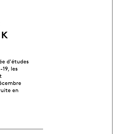
:
 K
née d'études
-19, les
t
 décembre
ruite en