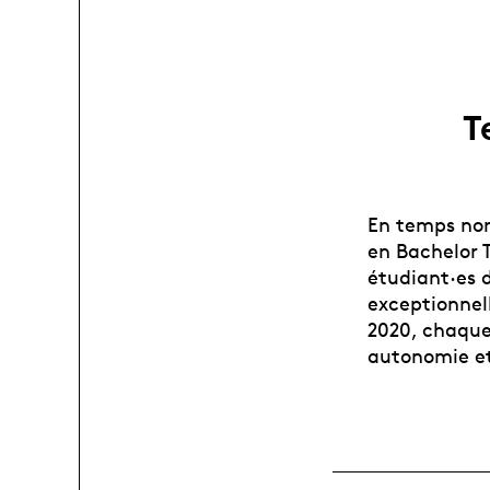
T
En temps nor
en Bachelor T
étudiant·es 
exceptionnel
2020, chaque
autonomie et 