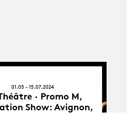
01.05.24
-
15.07.24
01.05 - 15.07.2024
Théâtre · Promo M,
ation Show: Avignon,
une école