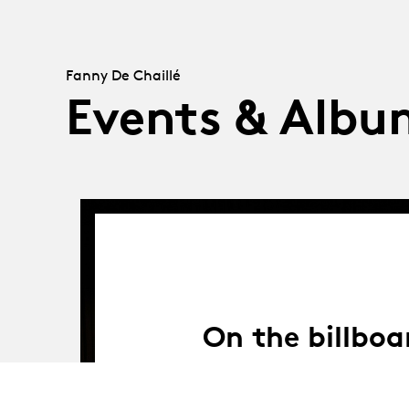
Fanny De Chaillé
Events & Albu
On the billboa
Where and when to see the graduates and s
Swiss and foreign stages