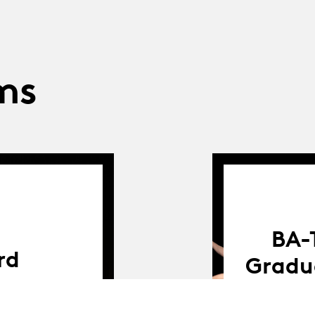
ms
BA-
rd
Gradu
tudents on the