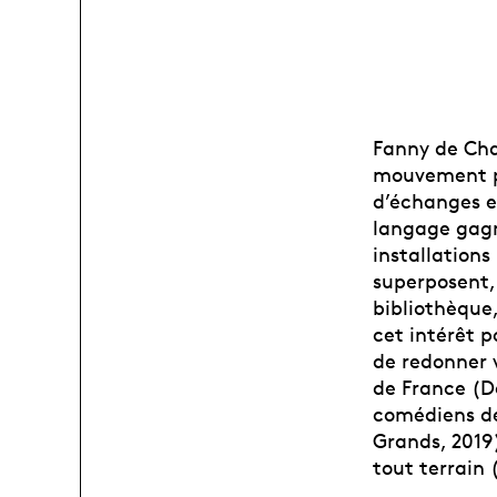
Fanny de Cha
mouvement po
d’échanges en
langage gagne
installations
superposent, 
bibliothèque,
cet intérêt p
de redonner 
de France (Dé
comédiens de
Grands, 2019
tout terrain 