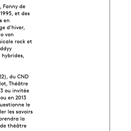
, Fanny de
 1995, et des
s en
ge d’hiver,
go von
icale rock et
oddyy
 hybrides,
022), du CND
lot, Théâtre
3 ou invitée
dou en 2013
questionne le
er les savoirs
 prendra la
 de théâtre