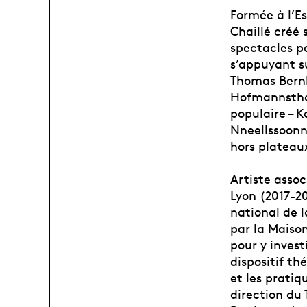
Formée à l’E
Chaillé créé 
spectacles po
s’appuyant su
Thomas Bernh
Hofmannsthal
populaire – 
Nneellssoonn
hors plateaux
Artiste asso
Lyon (2017-20
national de 
par la Maiso
pour y invest
dispositif th
et les pratiq
direction du 