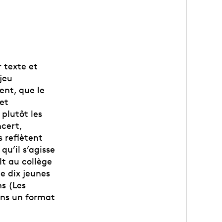
 texte et
jeu
ent, que le
 et
 plutôt les
ncert,
s reflètent
qu’il s’agisse
lt au collège
de dix jeunes
ns (Les
ans un format