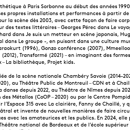
sthétique à Paris Sorbonne au début des années 1990
ses propres installations et performances à partir de
ur la scène dès 2003, avec cette façon de faire corp
r des textes littéraires – Georges Pérec dans Le voya
ard dans Je suis un metteur en scène japonais, Hu
 dans Le groupe -, en puisant dans une culture mus
Karaokurt (1996), Gonzo conférence (2007), Mmeello
 (2012), Transformé (2021) – en imaginant des formes
 – La bibliothèque, Projet kids.
ciée de la scène nationale Chambéry Savoie (2014-2
20), au Théâtre Public de Montreuil – CDN et à Chail
la danse depuis 2022, au Théâtre de Nîmes depuis 202
n des Métallos (CoOP – 2020) ou par le Centre Pompi
ir l’Espace 315 avec La clairière, Fanny de Chaillé, y 
éâtral et invente de nouvelles manières de faire circul
ues avec les amateurices et les publics. En 2024, elle
Théâtre national de Bordeaux et de l’école supérieur