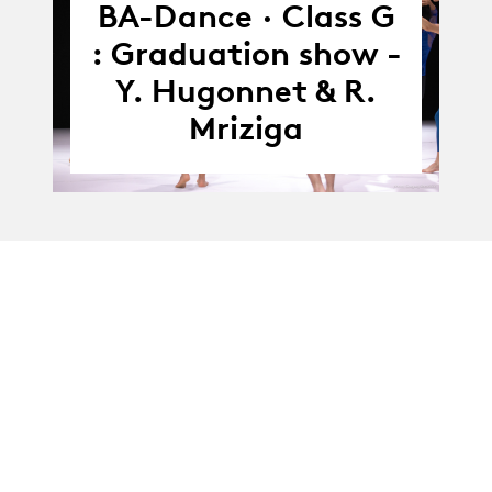
-
BA-Dance · Class G
05.07.24
: Graduation show -
Y. Hugonnet & R.
Mriziga