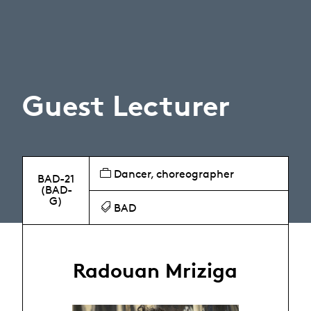
Guest Lecturer
Dancer, choreographer
BAD-21
(BAD-
G)
BAD
Radouan Mriziga