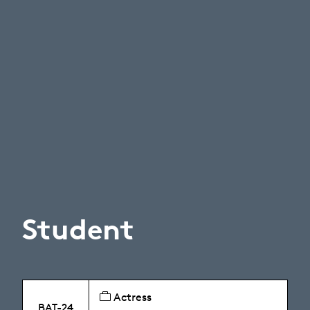
Student
Actress
BAT-24