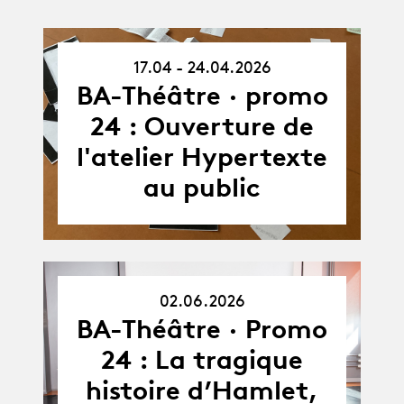
17.04 - 24.04.2026
17.04.26
-
BA-Théâtre · promo
24.04.26
24 : Ouverture de
l'atelier Hypertexte
au public
02.06.2026
02.06.26
BA-Théâtre · Promo
24 : La tragique
histoire d’Hamlet,