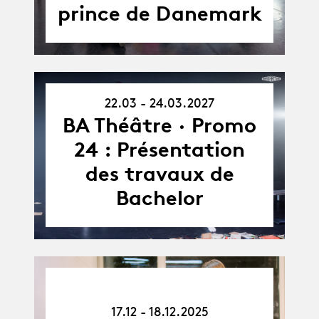
prince de Danemark
22.03 - 24.03.2027
22.03.27
-
BA Théâtre · Promo
24.03.27
24 : Présentation
des travaux de
Bachelor
17.12.25
-
17.12 - 18.12.2025
18.12.25