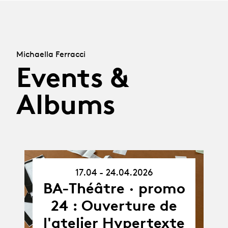
Michaella Ferracci
Events &
Albums
17.04 - 24.04.2026
17.04.26
-
BA-Théâtre · promo
24.04.26
24 : Ouverture de
l'atelier Hypertexte