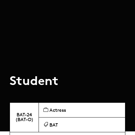
Student
Actress
BAT-24
(BAT-O)
BAT