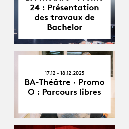
24.03.27
24 : Présentation
des travaux de
Bachelor
17.12.25
-
17.12 - 18.12.2025
18.12.25
BA-Théâtre · Promo
O : Parcours libres