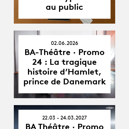
au public
02.06.2026
02.06.26
BA-Théâtre · Promo
24 : La tragique
histoire d’Hamlet,
prince de Danemark
22.03 - 24.03.2027
22.03.27
-
BA Théâtre · Promo