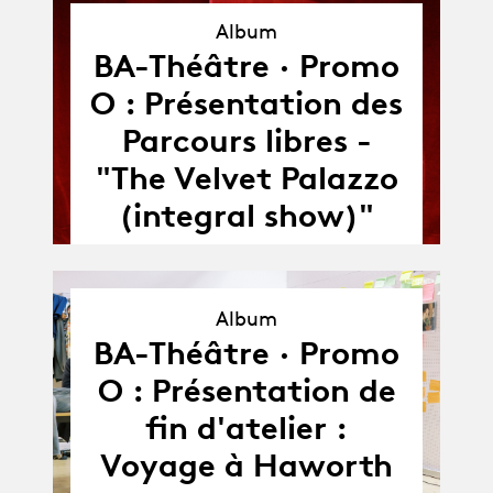
Album
BA-Théâtre · Promo
Album
O : Présentation des
Parcours libres -
"The Velvet Palazzo
(integral show)"
Album
Album
BA-Théâtre · Promo
O : Présentation de
fin d'atelier :
Voyage à Haworth