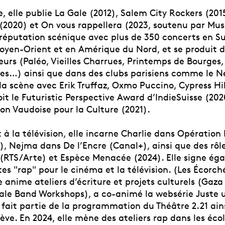
 elle publie La Gale (2012), Salem City Rockers (201
2020) et On vous rappellera (2023, soutenu par Musi
 réputation scénique avec plus de 350 concerts en Su
oyen-Orient et en Amérique du Nord, et se produit 
eurs (Paléo, Vieilles Charrues, Printemps de Bourges,
es…) ainsi que dans des clubs parisiens comme le 
la scène avec Erik Truffaz, Oxmo Puccino, Cypress Hi
oit le Futuristic Perspective Award d’IndieSuisse (2020
on Vaudoise pour la Culture (2021).
à la télévision, elle incarne Charlie dans Opération
, Nejma dans De l’Encre (Canal+), ainsi que des rôle
 (RTS/Arte) et Espèce Menacée (2024). Elle signe ég
tes "rap" pour le cinéma et la télévision. (Les Écorché
e anime ateliers d’écriture et projets culturels (Gaz
le Band Workshops), a co-animé la websérie Juste 
a fait partie de la programmation du Théâtre 2.21 ain
ève. En 2024, elle mène des ateliers rap dans les éco