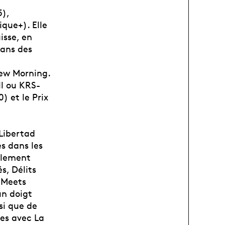
5),
que+). Elle
isse, en
dans des
New Morning.
ll ou KRS-
) et le Prix
 Libertad
s dans les
alement
s, Délits
a Meets
un doigt
si que de
les avec La