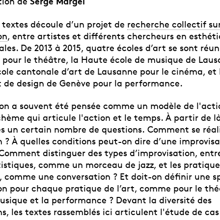
Serge Margel
ction de
e textes découle d’un projet de
recherche collectif su
on
, entre artistes et différents chercheurs en esthét
ales. De 2013 à 2015, quatre écoles d’art se sont réuni
pour le théâtre, la Haute école de musique de Laus
cole cantonale d’art de Lausanne pour le cinéma, et
et de design de Genève pour la performance.
ion a souvent été pensée comme un modèle de l'acti
ème qui articule l'action et le temps. À partir de l
s un certain nombre de questions.
Comment se réal
 ? À quelles conditions peut-on dire d’une improvisa
 Comment distinguer des types d’improvisation, entre
tistiques, comme un morceau de jazz, et les pratique
, comme une conversation ? Et doit-on définir une sp
on pour chaque pratique de l’art, comme pour le théâ
usique et la performance ? Devant la diversité des
s, les textes rassemblés ici articulent l'étude de cas