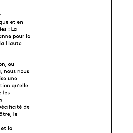
r
ique et en
es : La
anne pour la
 la Haute
on, ou
à, nous nous
ise une
tion qu’elle
 les
s
écificité de
tre, le
 et la