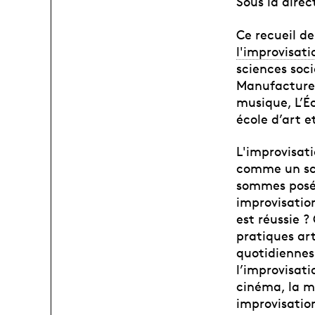
Sous la dire
Ce recueil d
l'improvisati
sciences soci
Manufacture 
musique, L’É
école d’art 
L'improvisat
comme un sch
sommes posé
improvisation
est réussie ?
pratiques ar
quotidiennes
l’improvisati
cinéma, la m
improvisation