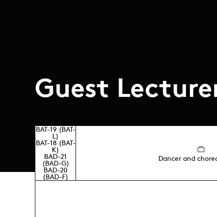
Guest Lecture
BAT-19 (BAT-
L)
BAT-18 (BAT-
K)
BAD-21
Dancer and chore
(BAD-G)
BAD-20
(BAD-F)