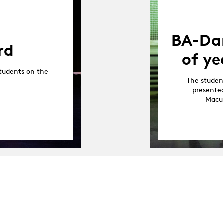
BA-Dan
rd
of ye
tudents on the
The studen
presented
Macua