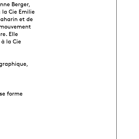
enne Berger,
 la Cie Emilie
Naharin et de
e mouvement
e. Elle
à la Cie
égraphique,
 se forme