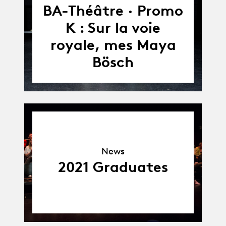
Album
BA-Théâtre · Promo
K : Sur la voie
royale, mes Maya
Bösch
News
News
2021 Graduates