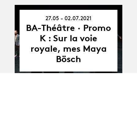
27.05 - 02.07.2021
27.05.21
-
BA-Théâtre · Promo
02.07.21
K : Sur la voie
royale, mes Maya
Bösch
Album
Album
BA-Théâtre · Promo
K - Solos de sortie :
Julien Desmarquest