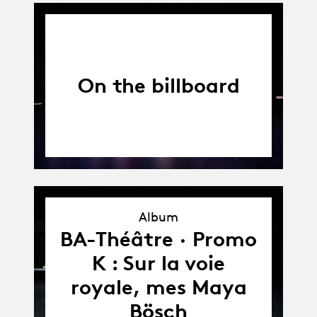
On the billboard
Album
Album
BA-Théâtre · Promo
K : Sur la voie
royale, mes Maya
Bösch