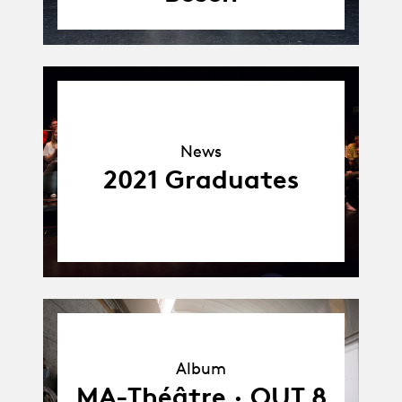
News
News
2021 Graduates
Album
Album
MA-Théâtre · OUT 8