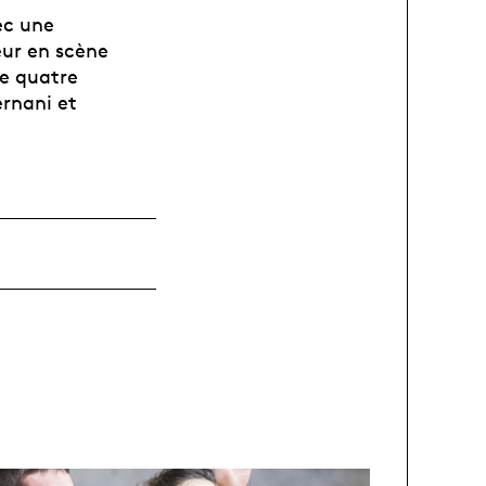
ec une
eur en scène
de quatre
ernani et