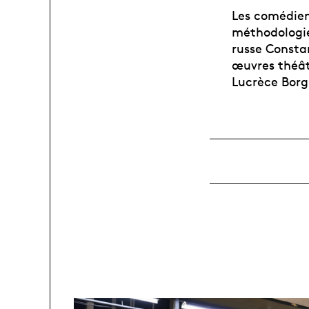
Les comédien
méthodologie
russe Constan
œuvres théât
Lucrèce Borg