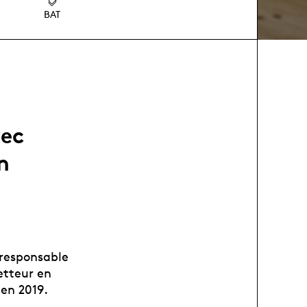
BAT
vec
n
 responsable
etteur en
 en 2019.