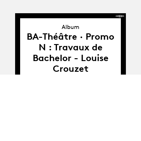
Album
Album
BA-Théâtre · Promo
N : Travaux de
Bachelor - Louise
Crouzet
Album
Album
BA-Théâtre · Promo
N : Présentation de
fin d'atelier :