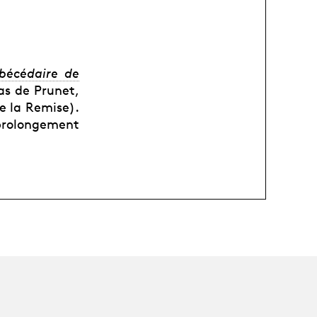
bécédaire de
as de Prunet,
e la Remise).
e prolongement