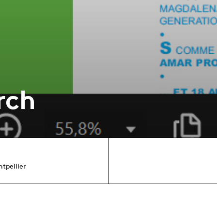
rch
tpellier