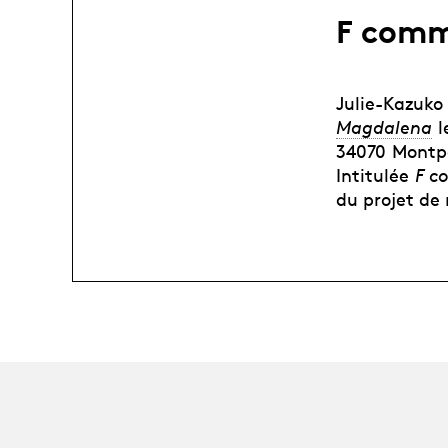
F comm
Julie-Kazuko
Magdalena
l
34070 Montpe
Intitulée
F c
du projet de